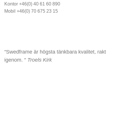
Kontor +46(0) 40 61 60 890
Mobil +46(0) 70 675 23 15
info@swedframe.se
"Swedframe är högsta tänkbara kvalitet, rakt
igenom. "
Troels Kirk
NYKUNDSRABATT 10%! Ange SF2026 i Kassan.