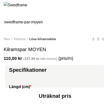
0
swedframe-par-moyen
Hem
Kilramar
Lösa kilramsdelar
Kilramspar MOYEN
110,00
kr
(pris/m)
(
137,50
kr
inkl moms)
Specifikationer
Längd (cm)
*
Uträknat pris